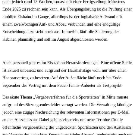
dann jedoch rund 12 Wochen, sodass mit einer Fertigstellung frühestens
Ende 2025 zu rechnen sein kann. Als Übergangslösung ist die Prüfung einer
mobilen Eisbahn im Gange, allerdings ist der logistische Aufwand mit
einem zweiwöchigen Auf- und Abbau verbunden und eine endgültige
Entscheidung dazu steht noch aus. Immerhin läuft die Sanierung der
Kabinen planmäßig und soll im August abgeschlossen werden.
Auch personell gibt es im Eisstadion Herausforderungen: Eine offene Stelle
ist aktuell unbesetzt und aufgrund der Haushaltslage wohl nur über einen
Honorarvertrag zu besetzen. Auf der Außenfläche läuft noch bis Ende
September der Vertrag mit dem Padel-Tennis-Anbieter als Testprojekt.
Das akute Thema „Vergabeverfahren für die Sportstätten“ in Mitte musste
aufgrund des Sitzungsendes leider vertagt werden. Die Verwaltung kündigte
jedoch eine zügige Nachreichung der relevanten Informationen per E-Mail
an den Ausschuss an. Dabei geht es einerseits um neue Termine für die
öffentliche Vergabesitzung der ungedeckten Sportstätten und den Austausch
zur Vergabe der gedeckten Sportstätten (siehe Absage), andererseits auch um